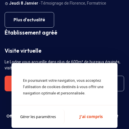
Jeudi 8 Janvier
-Témoignage de Florence, Formatrice
Plus d'actualité
Établissement agréé
Visite virtuelle
Le Lodge vous accueille dans plus de 600m² de bureaux équipés,
visitez-les dès maintenant !
En poursuivant votre navigation, vous acceptez
Visitez vos futurs locaux
Liste des locaux
l’utilisation de cookies destinés à vous offrir une
navigation optimale et personnalisée.
Le Lodge, Domiciliation à Strasbourg
Offres
Bureaux
Mentions légales
Conseil
Contact
J'ai compris
Gérer les paramètres