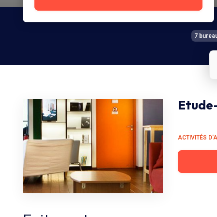
7 burea
Etude
ACTIVITÉS D'