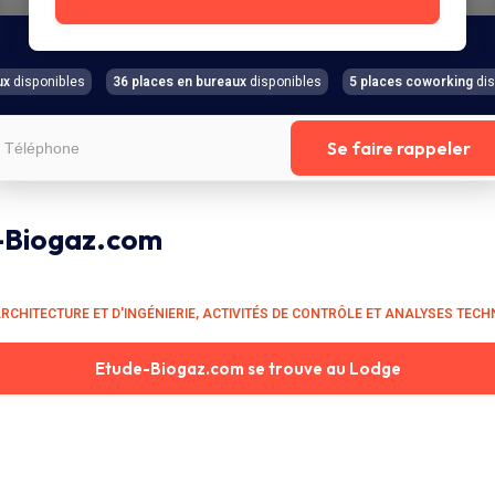
ux
disponibles
36 places en bureaux
disponibles
5 places coworking
dis
Se faire rappeler
-Biogaz.com
ARCHITECTURE ET D'INGÉNIERIE, ACTIVITÉS DE CONTRÔLE ET ANALYSES TEC
Etude-Biogaz.com se trouve au Lodge