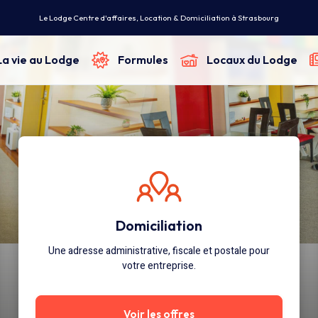
Le Lodge Centre d'affaires, Location & Domiciliation à Strasbourg
La vie au Lodge
Formules
Locaux du Lodge
Domiciliation
Une adresse administrative, fiscale et postale pour
votre entreprise.
Voir les offres