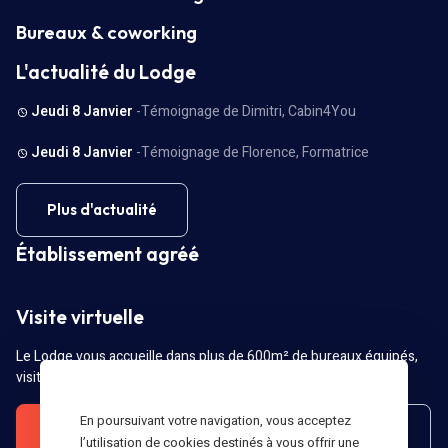
Bureaux & coworking
L'actualité du Lodge
Jeudi 8 Janvier
-Témoignage de Dimitri, Cabin4You
Jeudi 8 Janvier
-Témoignage de Florence, Formatrice
Plus d'actualité
Établissement agréé
Visite virtuelle
Le Lodge vous accueille dans plus de 600m² de bureaux équipés,
visitez-les dès maintenant !
En poursuivant votre navigation, vous acceptez
Visitez vos futurs locaux
Liste des locaux
l’utilisation de cookies destinés à vous offrir une