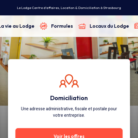
Le Lodge Centre d'affaires, Location & Domiciliation à Strasbourg
La vie au Lodge
Formules
Locaux du Lodge
Domiciliation
Une adresse administrative, fiscale et postale pour
votre entreprise.
Voir les offres