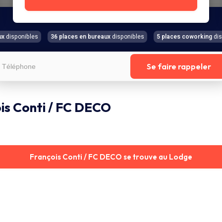
ux
disponibles
36 places en bureaux
disponibles
5 places coworking
dis
Se faire rappeler
is Conti / FC DECO
François Conti / FC DECO se trouve au Lodge