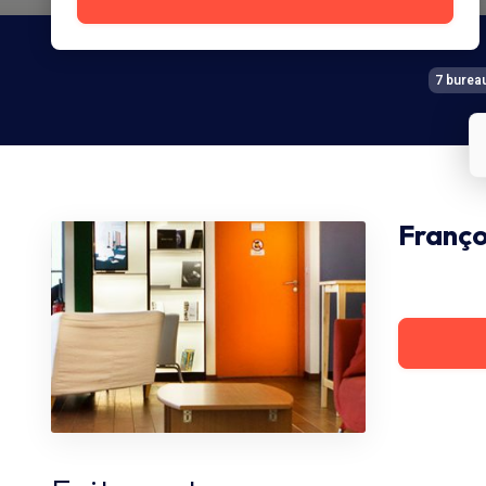
7 burea
Franço