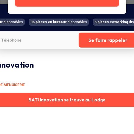
ux
disponibles
36 places en bureaux
disponibles
5 places coworking
dis
Se faire rappeler
nnovation
DE MENUISERIE
BATI Innovation se trouve au Lodge