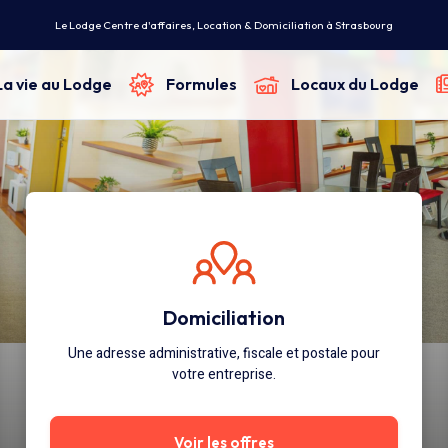
Le Lodge Centre d'affaires, Location & Domiciliation à Strasbourg
La vie au Lodge
Formules
Locaux du Lodge
Domiciliation
Une adresse administrative, fiscale et postale pour
votre entreprise.
Voir les offres