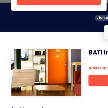
7 burea
BATI I
ENTREPRISE 